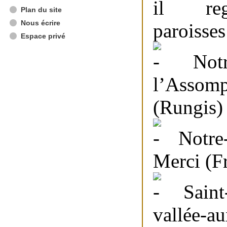
il re
Plan du site
Nous écrire
paroisses
Espace privé
Notr
l’Assomp
(Rungis) 
Notre
Merci (Fr
Saint
vallée-a