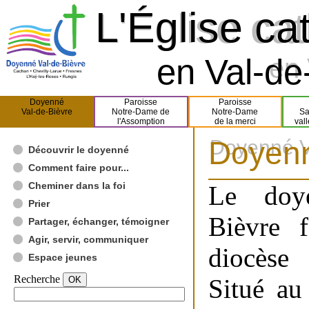
L'Église ca
L'Église ca
en Val-de-
en 
Doyenné
Paroisse
Paroisse
Val-de-Bièvre
Notre-Dame de
Notre-Dame
Sa
l'Assomption
de la merci
val
Doyenn
Doyenné V
Découvrir le doyenné
Comment faire pour...
Cheminer dans la foi
Le doye
Prier
Bièvre f
Partager, échanger, témoigner
Agir, servir, communiquer
diocè
Espace jeunes
Recherche
Situé au