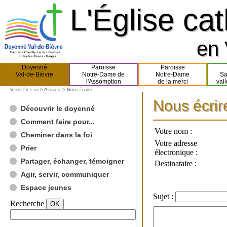
L'Église ca
L'Église ca
en 
en 
Doyenné
Paroisse
Paroisse
Val-de-Bièvre
Notre-Dame de
Notre-Dame
Sa
l'Assomption
de la merci
val
Vous êtes ici >
Accueil
> Nous écrire
Nous écrir
Nous écrir
Découvrir le doyenné
Comment faire pour...
Votre nom :
Cheminer dans la foi
Votre adresse
Prier
électronique :
Partager, échanger, témoigner
Destinataire :
Agir, servir, communiquer
Espace jeunes
Sujet :
Recherche