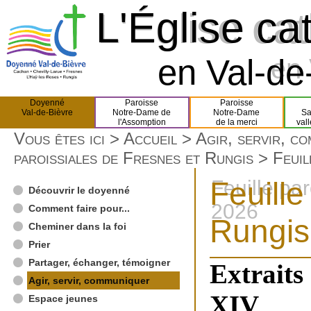
L'Église ca
L'Église ca
en Val-de-
en 
Doyenné
Paroisse
Paroisse
Val-de-Bièvre
Notre-Dame de
Notre-Dame
Sa
l'Assomption
de la merci
val
Vous êtes ici >
Accueil
>
Agir, servir, c
paroissiales de Fresnes et Rungis
> Feuil
Feuille
Feuille pa
Découvrir le doyenné
2026
Comment faire pour...
Rungis
Cheminer dans la foi
Prier
Partager, échanger, témoigner
Extraits
Agir, servir, communiquer
XIV
Espace jeunes