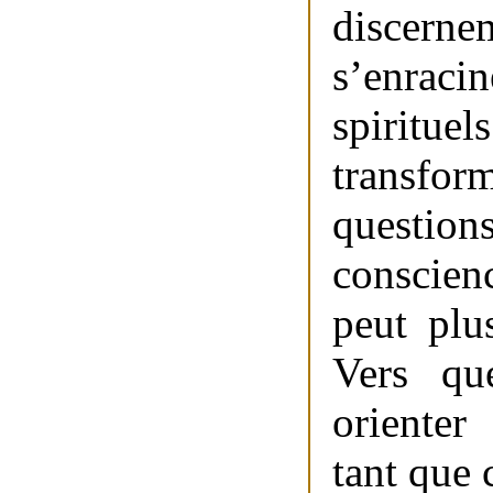
discer
s’enrac
spirit
transfo
question
conscien
peut plu
Vers qu
orienter
tant que