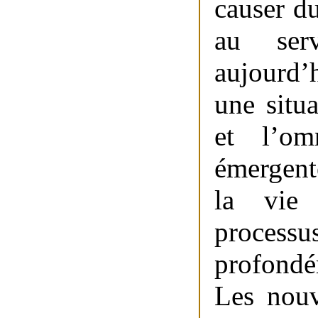
causer du
au ser
aujourd’
une situ
et l’om
émergente
la vie 
process
profondé
Les nouv