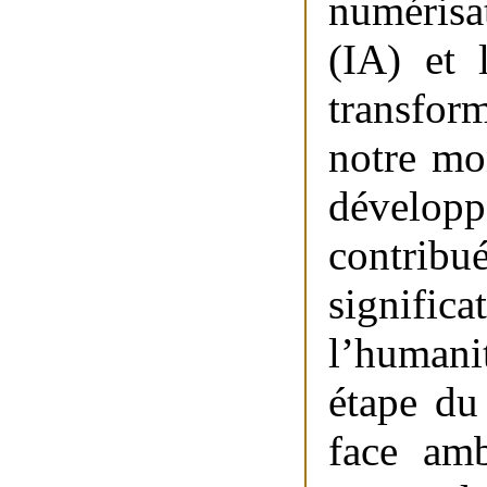
numérisat
(IA) et 
transfor
notre mo
dévelo
contri
signific
l’human
étape du
face amb