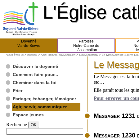
L'Église ca
L'Église ca
Doyenné
Paroisse
P
Val-de-Bièvre
Notre-Dame de
No
l'Assomption
de
Vous êtes ici >
Accueil
>
Agir, servir, communiquer
>
Communication
> Le Messager de Sainte Co
Le Messag
Le Messag
Découvrir le doyenné
Comment faire pour...
Le Messager est la feui
etc…
Cheminer dans la foi
Elle paraît tous les 
Prier
Pour envoyer un courr
Partager, échanger, témoigner
Agir, servir, communiquer
Espace jeunes
Messager 1231 d
Recherche
Messager 1230 d