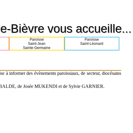
e-Bièvre vous accueille...
e-Bièvre vous accueille...
Paroisse
Paroisse
Saint-Jean
Saint-Léonard
Sainte-Germaine
ise à informer des évènements paroissiaux, de secteur, diocésains
e Erick BALDE, de Josée MUKENDI et de Sylvie GARNIER.