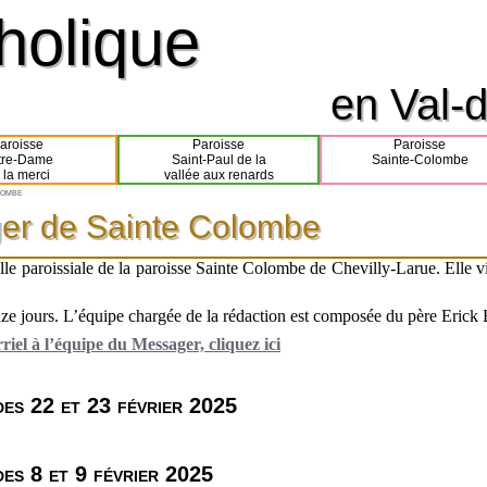
tholique
tholique
en Val-d
en Val-d
aroisse
Paroisse
Paroisse
tre-Dame
Saint-Paul de la
Sainte-Colombe
 la merci
vallée aux renards
lombe
er de Sainte Colombe
er de Sainte Colombe
lle paroissiale de la paroisse Sainte Colombe de Chevilly-Larue. Elle v
quinze jours. L’équipe chargée de la rédaction est composée du pèr
iel à l’équipe du Messager, cliquez ici
es 22 et 23 février 2025
es 8 et 9 février 2025