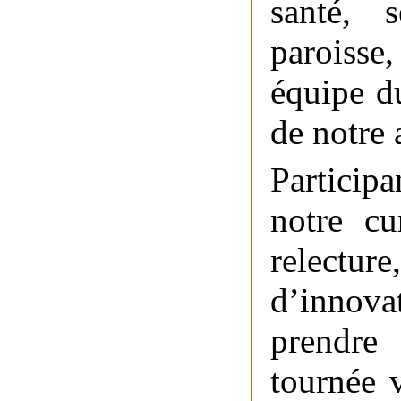
santé, 
paroiss
équipe d
de notre 
Participa
notre c
relect
d’innova
prendre
tournée 