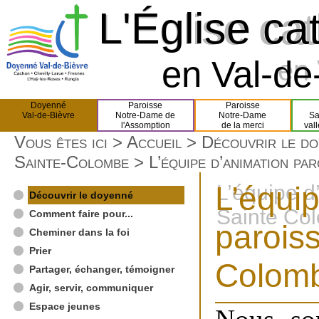
L'Église ca
L'Église ca
en Val-de-
en 
Doyenné
Paroisse
Paroisse
Val-de-Bièvre
Notre-Dame de
Notre-Dame
Sa
l'Assomption
de la merci
val
Vous êtes ici >
Accueil
>
Découvrir le d
Sainte-Colombe
> L’équipe d’animation par
L’équi
L’équipe d
Découvrir le doyenné
Sainte Co
Comment faire pour...
paroiss
Cheminer dans la foi
Prier
Colom
Partager, échanger, témoigner
Agir, servir, communiquer
Espace jeunes