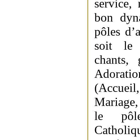
service,
bon dyna
pôles d’a
soit le
chants, 
Adorati
(Accuei
Mariage, 
le pôl
Catholi