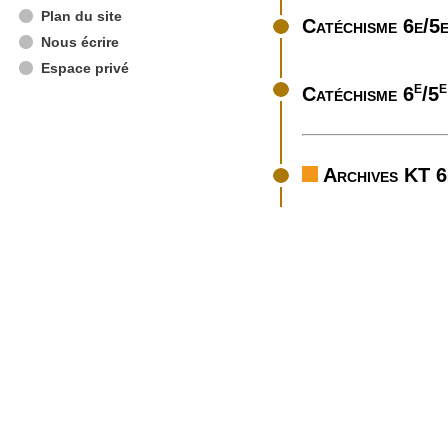
Plan du site
Catéchisme 6e/5
Nous écrire
Espace privé
e
e
Catéchisme 6
/5
Archives KT 6