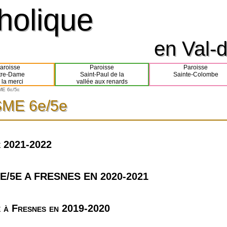
tholique
tholique
en Val-d
en Val-d
aroisse
Paroisse
Paroisse
tre-Dame
Saint-Paul de la
Sainte-Colombe
 la merci
vallée aux renards
E 6e/5e
ME 6e/5e
ME 6e/5e
e 2021-2022
E/5E A FRESNES EN 2020-2021
e à Fresnes en 2019-2020