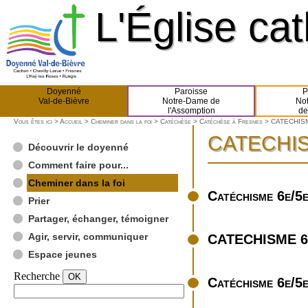
L'Église ca
L'Église ca
Doyenné
Paroisse
P
Val-de-Bièvre
Notre-Dame de
No
l'Assomption
de
Vous êtes ici >
Accueil
>
Cheminer dans la foi
>
Catéchèse
>
Catéchèse à Fresnes
> CATECHISM
CATECHIS
CATECHIS
Découvrir le doyenné
Comment faire pour...
Cheminer dans la foi
Catéchisme 6e/5
Prier
Partager, échanger, témoigner
Agir, servir, communiquer
CATECHISME 6
Espace jeunes
Recherche
Catéchisme 6e/5