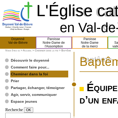
L'Église ca
L'Église ca
en Val-de-
en 
Doyenné
Paroisse
Paroisse
Val-de-Bièvre
Notre-Dame de
Notre-Dame
Sa
l'Assomption
de la merci
val
Vous êtes ici >
Accueil
>
Cheminer dans la foi
> Baptême
Baptê
Baptême
Découvrir le doyenné
Comment faire pour...
Cheminer dans la foi
Prier
Équipe
Partager, échanger, témoigner
Agir, servir, communiquer
d’un enf
Espace jeunes
Recherche