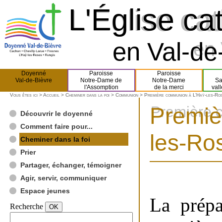
L'Église ca
L'Église ca
en Val-de-
en 
Doyenné
Paroisse
Paroisse
Val-de-Bièvre
Notre-Dame de
Notre-Dame
Sa
l'Assomption
de la merci
val
Vous êtes ici >
Accueil
>
Cheminer dans la foi
>
Communion
> Première communion à L’Haÿ-les-Ro
Premiè
Première 
Découvrir le doyenné
Comment faire pour...
les-Ro
Cheminer dans la foi
Prier
Partager, échanger, témoigner
Agir, servir, communiquer
Espace jeunes
La prépa
Recherche