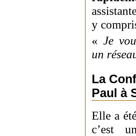
assistant
y compris
«
Je vou
un réseau
La Conf
Paul à 
Elle a é
c’est 