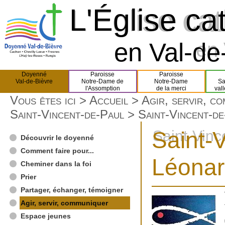
L'Église ca
L'Église ca
en Val-de-
en 
Doyenné
Paroisse
Paroisse
Val-de-Bièvre
Notre-Dame de
Notre-Dame
Sa
l'Assomption
de la merci
val
Vous êtes ici >
Accueil
>
Agir, servir, c
Saint-Vincent-de-Paul
> Saint-Vincent-de
Saint-
Saint-Vinc
Découvrir le doyenné
Comment faire pour...
Léona
Cheminer dans la foi
Prier
Partager, échanger, témoigner
Agir, servir, communiquer
Espace jeunes