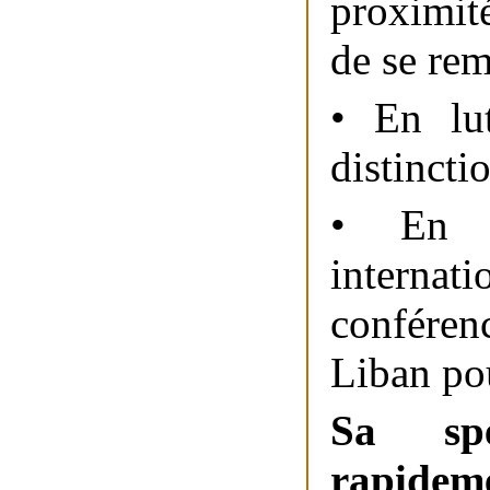
proximit
de se rem
• En lut
distincti
• En s
interna
conféren
Liban po
Sa spéc
rapidem