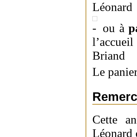
Léonard
ou à
p
l’accuei
Briand
Le panier
Remerc
Cette an
Léonard o