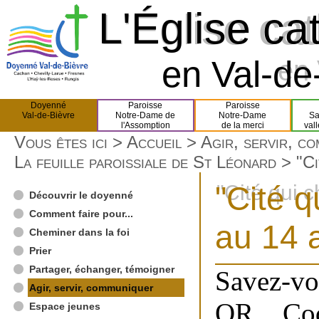
L'Église ca
L'Église ca
en Val-de-
en 
Doyenné
Paroisse
Paroisse
Val-de-Bièvre
Notre-Dame de
Notre-Dame
Sa
l'Assomption
de la merci
val
Vous êtes ici >
Accueil
>
Agir, servir, c
La feuille paroissiale de St Léonard
> "Ci
"Cité 
"Cité qui 
Découvrir le doyenné
Comment faire pour...
au 14 a
Cheminer dans la foi
Prier
Partager, échanger, témoigner
Savez-vo
Agir, servir, communiquer
QR Cod
Espace jeunes