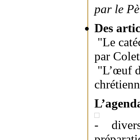
par le P
Des arti
"Le caté
par Colet
"L’œuf d
chrétienn
L’agenda
diver
préparati