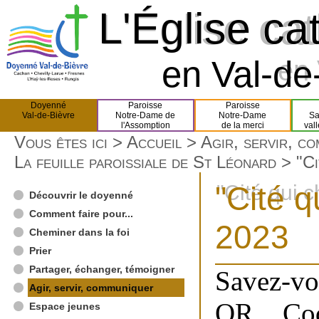
L'Église ca
L'Église ca
en Val-de-
en 
Doyenné
Paroisse
Paroisse
Val-de-Bièvre
Notre-Dame de
Notre-Dame
Sa
l'Assomption
de la merci
val
Vous êtes ici >
Accueil
>
Agir, servir, c
La feuille paroissiale de St Léonard
> "Ci
"Cité q
"Cité qui c
Découvrir le doyenné
Comment faire pour...
2023
Cheminer dans la foi
Prier
Partager, échanger, témoigner
Savez-vo
Agir, servir, communiquer
QR Cod
Espace jeunes