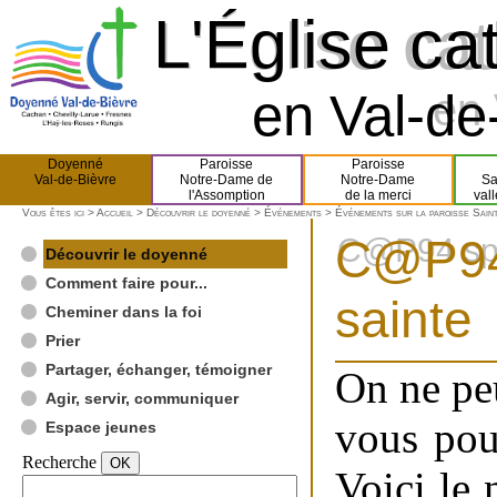
L'Église ca
L'Église ca
en Val-de-
en 
Doyenné
Paroisse
Paroisse
Val-de-Bièvre
Notre-Dame de
Notre-Dame
Sa
l'Assomption
de la merci
val
Vous êtes ici >
Accueil
>
Découvrir le doyenné
>
Événements
>
Événements sur la paroisse Sain
C@P94 
C@P94 spé
Découvrir le doyenné
Comment faire pour...
sainte
Cheminer dans la foi
Prier
Partager, échanger, témoigner
On ne pe
Agir, servir, communiquer
vous pouv
Espace jeunes
Recherche
Voici le