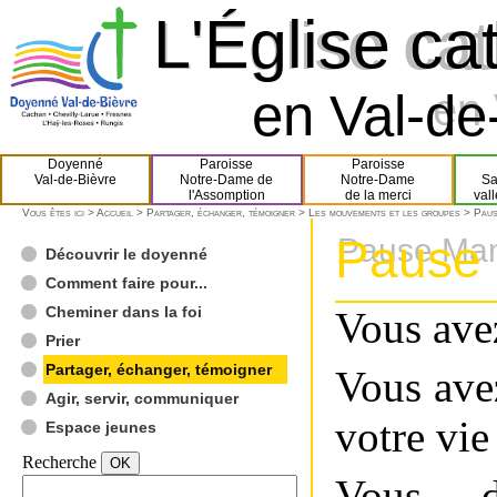
L'Église ca
L'Église ca
en Val-de-
en 
Doyenné
Paroisse
Paroisse
Val-de-Bièvre
Notre-Dame de
Notre-Dame
Sa
l'Assomption
de la merci
val
Vous êtes ici >
Accueil
>
Partager, échanger, témoigner
>
Les mouvements et les groupes
> Paus
Pause
Pause Ma
Découvrir le doyenné
Comment faire pour...
Cheminer dans la foi
Vous ave
Prier
Partager, échanger, témoigner
Vous ave
Agir, servir, communiquer
votre vi
Espace jeunes
Recherche
Vous dé